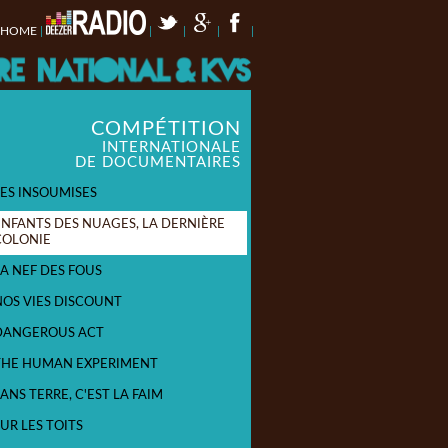
HOME
|
|
|
|
|
COMPÉTITION
INTERNATIONALE
DE DOCUMENTAIRES
LES INSOUMISES
ENFANTS DES NUAGES, LA DERNIÈRE
COLONIE
LA NEF DES FOUS
NOS VIES DISCOUNT
DANGEROUS ACT
THE HUMAN EXPERIMENT
ANS TERRE, C'EST LA FAIM
UR LES TOITS