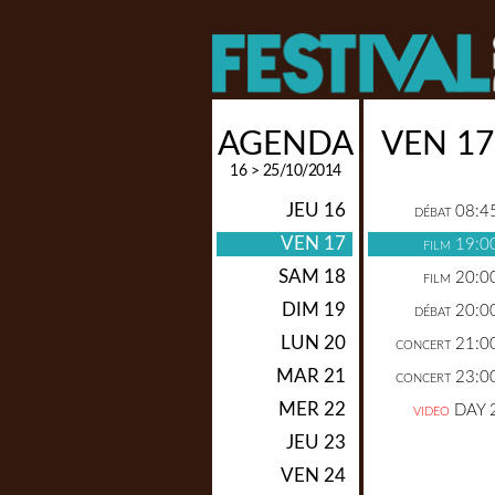
AGENDA
VEN 17
16 > 25/10/2014
JEU 16
08:4
DÉBAT
VEN 17
19:0
FILM
SAM 18
20:0
FILM
DIM 19
20:0
DÉBAT
LUN 20
21:0
CONCERT
MAR 21
23:0
CONCERT
MER 22
DAY 
VIDEO
JEU 23
VEN 24