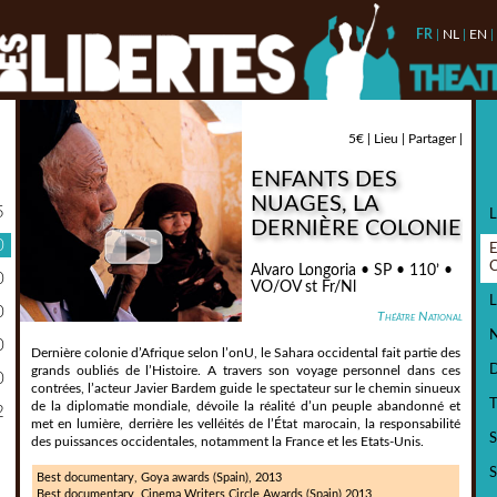
FR
|
NL
|
EN
|
5€ |
Lieu |
Partager |
ENFANTS DES
NUAGES, LA
5
DERNIÈRE COLONIE
0
Alvaro Longoria • SP • 110’ •
0
VO/OV st Fr/Nl
0
Théâtre National
0
Dernière colonie d’Afrique selon l’onU, le Sahara occidental fait partie des
grands oubliés de l’Histoire. A travers son voyage personnel dans ces
0
contrées, l’acteur Javier Bardem guide le spectateur sur le chemin sinueux
de la diplomatie mondiale, dévoile la réalité d’un peuple abandonné et
2
met en lumière, derrière les velléités de l’État marocain, la responsabilité
S
des puissances occidentales, notamment la France et les Etats-Unis.
S
Best documentary, Goya awards (Spain), 2013
Best documentary, Cinema Writers Circle Awards (Spain) 2013