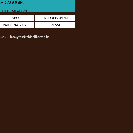
CHICAGOGIRL
AIDEPENDANCE
EXPO
EDITIONS 04-13
GOD LOVES UGANDA
PARTENAIRES
PRESSE
LE RENÉGAT
KVS
|
info@festivaldeslibertes.be
VIVA CUBA LIBRE
SLEEPLESS NIGHTS
UKRAINE IS NOT A BROTHEL
BIG MEN
LES GARDIENS DU NOUVEAU MONDE
THE ESSENCE OF TERROR
BOY SALOUM, LA RÉVOLTE DES Y'EN A
MARRE !
THE SQUARE
ALEPPO. NOTES FROM THE DARK
LE MONDE EST COMME ÇA