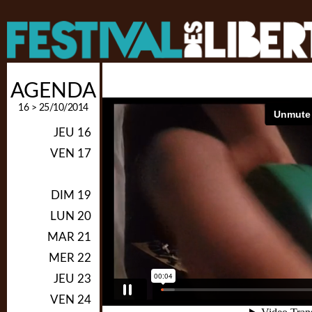
AGENDA
16 > 25/10/2014
JEU 16
VEN 17
SAM 18
DIM 19
LUN 20
MAR 21
MER 22
JEU 23
VEN 24