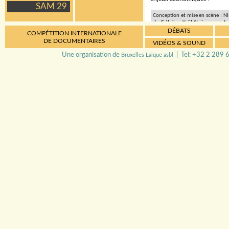
SAM 29
Conception et mise en scène : N
de Falloise, Yaël Steinmann, A
DÉBATS
Ecriture et jeu :
NIMIS Group
COMPÉTITION INTERNATIONALE
Dominique Bela, Tiguidanke 
DE DOCUMENTAIRES
VIDÉOS & SOUND
Coordination générale/Costume
Pierrick De Luca
| Vidéo :
Ya
Une organisation de
| Tel: +32 2 289 6
Bruxelles Laïque asbl
technique & son : Julien Courroy
Covassin | Médiatrice culturell
Lucas Hamblenne
| Régisseur gé
Sleiman
| Production :
NIMIS G
National
/Bruxelles, le
Festival de
| Avec le soutien de : TNB de Ren
(Lyon), le Festival Sens Interd
Migreurop, l’Université de Liège, 