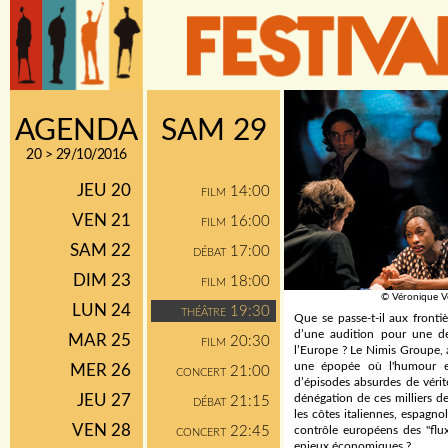
AGENDA
SAM 29
20 > 29/10/2016
JEU 20
14:00
FILM
VEN 21
16:00
FILM
SAM 22
17:00
DÉBAT
DIM 23
18:00
FILM
© Véronique V
LUN 24
19:30
THÉÂTRE
Que se passe-t-il aux frontiè
d’une audition pour une de
MAR 25
20:30
FILM
l’Europe ? Le Nimis Groupe,
une épopée où l'humour et 
MER 26
21:00
CONCERT
d’épisodes absurdes de véri
JEU 27
dénégation de ces milliers 
21:15
DÉBAT
les côtes italiennes, espagno
VEN 28
22:45
contrôle européens des "flux
CONCERT
enjeux économiques ?