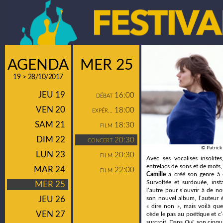
AGENDA
MER 25
19 > 28/10/2017
JEU 19
16:00
DÉBAT
VEN 20
18:00
EXPÉR...
SAM 21
18:30
FILM
DIM 22
20:30
CONCERT
© Patrick
LUN 23
20:30
FILM
Avec ses vocalises insolite
entrelacs de sons et de mots,
MAR 24
22:00
FILM
Camille
a créé son genre à e
Survoltée et surdouée, inst
MER 25
l’autre pour s’ouvrir à de n
JEU 26
son nouvel album, l’auteur ér
« dire non », mais voilà que,
VEN 27
cède le pas au poétique et c’
surcroit. Dans
Ouï
, son cinqu