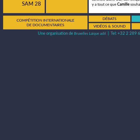
SAM 28
y a tout ce que
Camille
souhai
DÉBATS
COMPÉTITION INTERNATIONALE
DE DOCUMENTAIRES
VIDÉOS & SOUND
Une organisation de
| Tel: +32 2 289 6
Bruxelles Laïque asbl