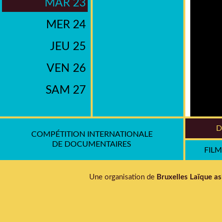
MAR 23
MER 24
JEU 25
VEN 26
SAM 27
D
COMPÉTITION INTERNATIONALE
DE DOCUMENTAIRES
Malgré
FIL
structu
qu’est 
Une organisation de
Bruxelles Laïque as
prendr
juridic
vérita
plan c