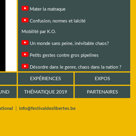
Mater la matraque
Confusion, normes et laïcité
Mobilité par K.O.
Un monde sans peine, inévitable chaos?
Petits gestes contre gros pipelines
Désordre dans le genre, chaos dans la nation ?
EXPÉRIENCES
EXPOS
L'ordre sans le progrès
 de la
Solutions démocratiques pour un désastre
OUND
THÉMATIQUE 2019
PARTENAIRES
-t-elle
écologique?
ogie de
Politiques sociales: un chaos organisé?
on, par
tional
|
info@festivaldeslibertes.be
re des
Luttes sociales hors cadre
stions
L'ordre sans le pouvoir