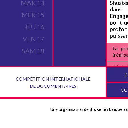
MAR 14
Shuste
dans l
MER 15
Engagé
politi
JEU 16
profon
puissa
VEN 17
La pro
SAM 18
(réalis
World
Expres
D
COMPÉTITION INTERNATIONALE
DE DOCUMENTAIRES
CO
Une organisation de
Bruxelles Laïque as