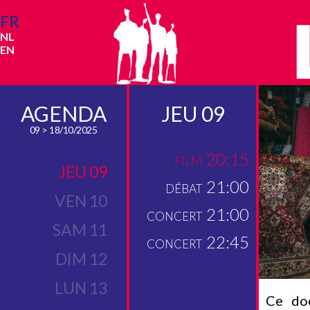
FR
NL
EN
AGENDA
JEU 09
09 > 18/10/2025
20:15
FILM
JEU 09
21:00
DÉBAT
VEN 10
21:00
CONCERT
SAM 11
22:45
CONCERT
DIM 12
LUN 13
Ce doc