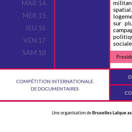
MAR 14
milita
spatial
MER 15
logeme
sur pl
JEU 16
campag
politiq
VEN 17
sociale
SAM 18
Presid
D
COMPÉTITION INTERNATIONALE
DE DOCUMENTAIRES
CO
Une organisation de
Bruxelles Laïque as