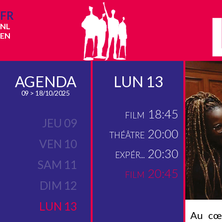
FR
NL
EN
AGENDA
LUN 13
09 > 18/10/2025
18:45
FILM
JEU 09
20:00
THÉÂTRE
VEN 10
20:30
EXPÉR...
SAM 11
20:45
FILM
DIM 12
LUN 13
Au cœu