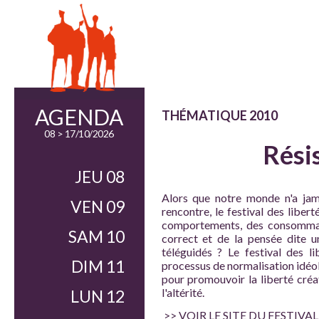
AGENDA
THÉMATIQUE 2010
08 > 17/10/2026
Résis
JEU 08
Alors que notre monde n'a jam
VEN 09
rencontre, le festival des liber
comportements, des consommatio
SAM 10
correct et de la pensée dite un
téléguidés ? Le festival des l
DIM 11
processus de normalisation idéo
pour promouvoir la liberté créati
l'altérité.
LUN 12
>> VOIR LE SITE DU FESTIVAL