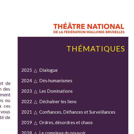
THÉMATIQUES
2025 △ Dialogue
2024 △ Dés·humanismes
et de
n des
2023 △ Les Dominations
ement
es ou
2022 △ Déchaîner les liens
à ces
-vous
2021 △ Confiances, Défiances et Surveillances
ité de
2019 △ Ordres, désordres et chaos
2018 △ Le complexe du pouvoir