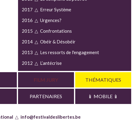
2017 △ Erreur Système
2016 △ Urgences?
2015 △ Confrontations
2014 △ Obéir & Désobéir
2013 △ Les ressorts de l'engagement
2012 △ L’antécrise
2011 △ Mythes... Utopies...
FILM JURY
THÉMATIQUES
TICKETS
2010 △ Résister à l'uniformisation
2009 △ Des murs et des brèches
PARTENAIRES
📱 MOBILE 📱
tional
△
info@festivaldeslibertes.be