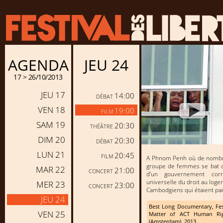
AGENDA
JEU 24
17 > 26/10/2013
JEU 17
14:00
DÉBAT
VEN 18
19:00
FILM
SAM 19
20:30
THÉÂTRE
DIM 20
20:30
DÉBAT
LUN 21
20:45
FILM
A Phnom Penh où de nombre
groupe de femmes se bat c
MAR 22
21:00
CONCERT
d’un gouvernement cor
universelle du droit au loge
MER 23
23:00
CONCERT
Cambodgiens qui étaient parv
JEU 24
Best Long Documentary, Fes
VEN 25
Matter of ACT Human Righ
(Amsterdam), 2013