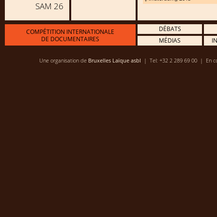
SAM 26
DÉBATS
COMPÉTITION INTERNATIONALE
DE DOCUMENTAIRES
MÉDIAS
I
Une organisation de
Bruxelles Laïque asbl
| Tel: +32 2 289 69 00 | En co