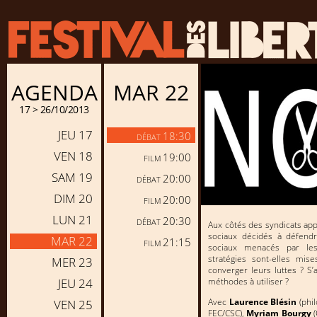
AGENDA
MAR 22
17 > 26/10/2013
JEU 17
18:30
DÉBAT
VEN 18
19:00
FILM
SAM 19
20:00
DÉBAT
DIM 20
20:00
FILM
LUN 21
20:30
DÉBAT
Aux côtés des syndicats ap
sociaux décidés à défend
MAR 22
21:15
FILM
sociaux menacés par les
stratégies sont-elles mis
MER 23
converger leurs luttes ? S’
JEU 24
méthodes à utiliser ?
Avec
Laurence Blésin
(phi
VEN 25
FEC/CSC),
Myriam Bourgy