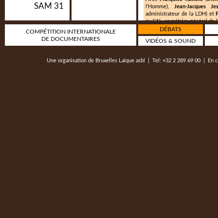
SAM 31
l’Homme),
Jean-Jacques J
administrateur de la LDH) et
au CAL, secrétaire général de 
DÉBATS
COMPÉTITION INTERNATIONALE
Partenariat : Ligue des droits
DE DOCUMENTAIRES
VIDÉOS & SOUND
Une organisation de
Bruxelles Laïque asbl
| Tel: +32 2 289 69 00 | En c