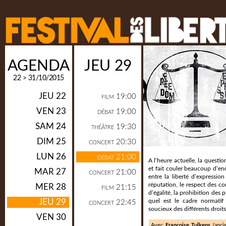
AGENDA
JEU 29
22 > 31/10/2015
JEU 22
19:00
FILM
VEN 23
19:00
DÉBAT
SAM 24
19:30
THÉÂTRE
DIM 25
20:30
CONCERT
LUN 26
21:00
DÉBAT
A l’heure actuelle, la questio
et fait couler beaucoup d’en
MAR 27
21:00
CONCERT
entre la liberté d’expression
réputation, le respect des con
MER 28
21:15
FILM
d’égalité, la prohibition des p
JEU 29
quel est le cadre normatif 
22:45
CONCERT
soucieux des différents droits 
VEN 30
Avec
Françoise Tulkens
(anci