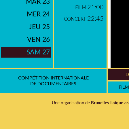
MAR 23
21:00
FILM
MER 24
22:45
CONCERT
JEU 25
VEN 26
SAM 27
D
COMPÉTITION INTERNATIONALE
DE DOCUMENTAIRES
Quand 
FIL
sont pl
novatri
Une organisation de
Bruxelles Laïque as
de la 
ident
démocr
comment