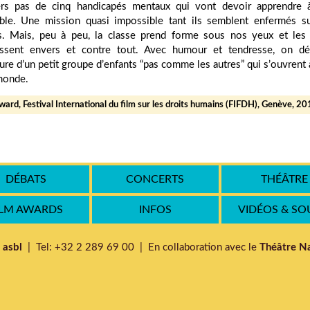
rs pas de cinq handicapés mentaux qui vont devoir apprendre 
le. Une mission quasi impossible tant ils semblent enfermés s
 Mais, peu à peu, la classe prend forme sous nos yeux et les
essent envers et contre tout. Avec humour et tendresse, on dé
ture d’un petit groupe d’enfants “pas comme les autres” qui s’ouvrent à
monde.
ward, Festival International du film sur les droits humains (FIFDH), Genève, 20
DÉBATS
CONCERTS
THÉÂTRE
ILM AWARDS
INFOS
VIDÉOS & S
 asbl
| Tel: +32 2 289 69 00 | En collaboration avec le
Théâtre Na