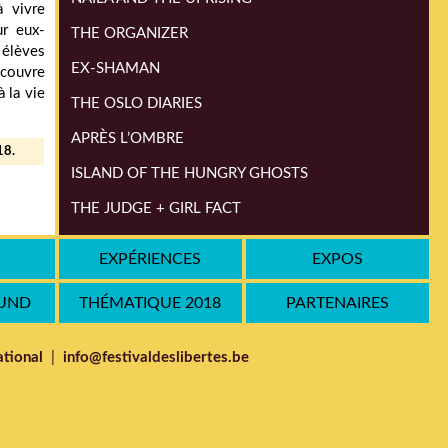
à vivre
ur eux-
THE ORGANIZER
 élèves
EX-SHAMAN
couvre
 la vie
THE OSLO DIARIES
APRÈS L’OMBRE
18.
ISLAND OF THE HUNGRY GHOSTS
THE JUDGE + GIRL FACT
THE VENERABLE W.
EXPÉRIENCES
EXPOS
STRANGER IN PARADISE
OUND
THÉMATIQUE 2018
PARTENAIRES
THIS IS CONGO
RECRUITING FOR JIHAD
tional
|
info@festivaldeslibertes.be
SILAS
THE DEMINER