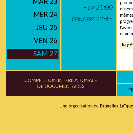
MAR 23
premie
21:00
FILM
ensemb
MER 24
mêmes.
22:45
CONCERT
progr
JEU 25
l’aven
et au 
VEN 26
Jury A
SAM 27
COMPÉTITION INTERNATIONALE
DE DOCUMENTAIRES
F
Une organisation de
Bruxelles Laïque