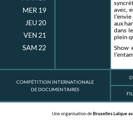
syncré
MER 19
avec, e
l’envie
JEU 20
aux han
dans l
VEN 21
plein 
SAM 22
Show e
l’entam
D
COMPÉTITION INTERNATIONALE
DE DOCUMENTAIRES
FI
Une organisation de
Bruxelles Laïque as