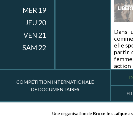
MER 19
JEU 20
Dans u
VEN 21
commen
elle sp
SAM 22
partir 
femmes
action
ont-el
D
COMPÉTITION INTERNATIONALE
Avec
A
DE DOCUMENTAIRES
platef
FI
fondatr
d’étud
Kakozi
Une organisation de
Bruxelles Laïque as
Bachir
(
Féminin