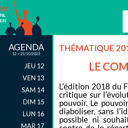
FR
NL
EN
AGENDA
THÉMATIQUE 20
12 > 21/10/2023
LE COM
JEU 12
VEN 13
L’édition 2018 du F
SAM 14
critique sur l’évol
DIM 15
pouvoir. Le pouvoir 
diaboliser, sans l’id
LUN 16
possible ni souhai
MAR 17
contre de le répart