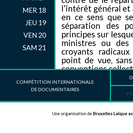
l’intérêt général et
MER 18
en ce sens que se 
JEU 19
séparation des p
principes sur lesqu
VEN 20
ministres ou des 
SAM 21
croyants radicaux
point de vue, sans
conventions collect
pouvoirs. Cet un
D
COMPÉTITION INTERNATIONALE
l’affirmation déco
DE DOCUMENTAIRES
d’autre part une l
FI
L’époque complexe e
exactement l’invers
Une organisation de
Bruxelles Laïque as
vivable pour toute 
>> DOSSIER THÉM