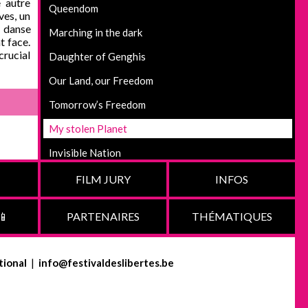
 autre
Queendom
ves, un
 danse
Marching in the dark
t face.
crucial
Daughter of Genghis
Our Land, our Freedom
Tomorrow’s Freedom
My stolen Planet
Invisible Nation
Transition
FILM JURY
INFOS
A Storm Foretold
📱
PARTENAIRES
THÉMATIQUES
Nightwatchers
Black Box Diaries
tional
|
info@festivaldeslibertes.be
They and Them
Comme entendre à travers une feuille de métal