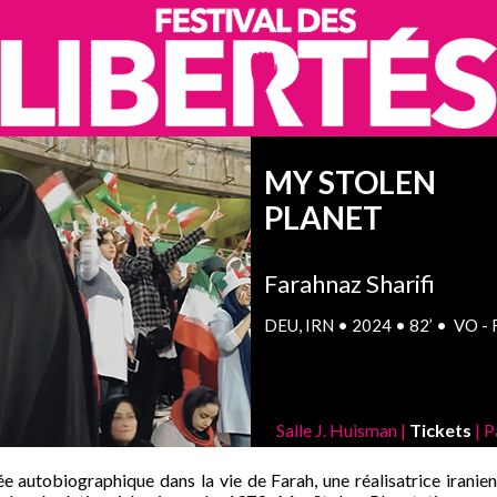
MY STOLEN
PLANET
Farahnaz Sharifi
DEU, IRN • 2024 • 82’ • VO - 
Salle J. Huisman |
Tickets
|
P
e autobiographique dans la vie de Farah, une réalisatrice iranie