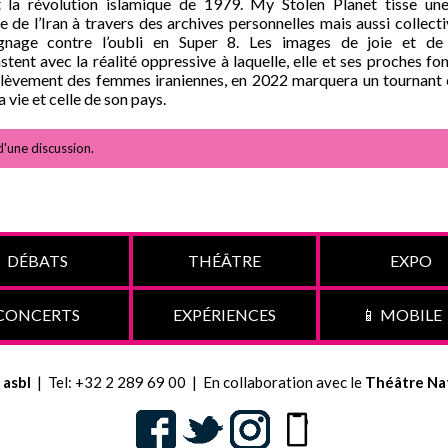
t la révolution islamique de 1979. My Stolen Planet tisse une
re de l’Iran à travers des archives personnelles mais aussi collecti
gnage contre l’oubli en Super 8. Les images de joie et de
stent avec la réalité oppressive à laquelle, elle et ses proches fon
lèvement des femmes iraniennes, en 2022 marquera un tournant 
a vie et celle de son pays.
d'une discussion.
DÉBATS
THÉÂTRE
EXPO
CONCERTS
EXPÉRIENCES
📱 MOBILE 
TICKETS
 asbl
| Tel: +32 2 289 69 00 | En collaboration avec le
Théâtre Na