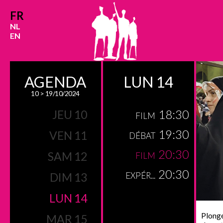
FR
NL
EN
AGENDA
LUN 14
10 > 19/10/2024
18:30
JEU 10
FILM
19:30
VEN 11
DÉBAT
20:30
SAM 12
FILM
20:30
DIM 13
EXPÉR...
LUN 14
Plongé
MAR 15