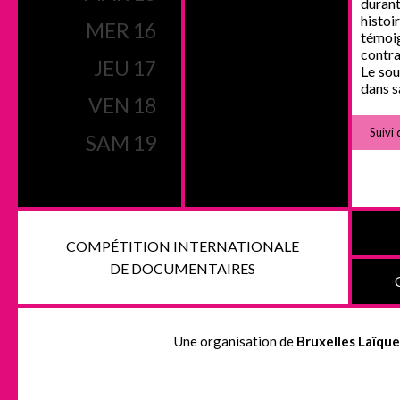
duran
histoi
MER 16
témoi
contra
JEU 17
Le sou
dans s
VEN 18
Suivi 
SAM 19
COMPÉTITION INTERNATIONALE
DE DOCUMENTAIRES
Une organisation de
Bruxelles Laïque