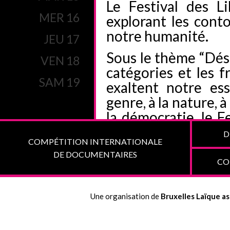
Le Festival des L
MER 16
explorant les cont
notre humanité.
JEU 17
Sous le thème “Dés
VEN 18
catégories et les f
SAM 19
exaltent notre es
genre, à la nature, à
la démocratie, le F
éclairer et tentera
D
COMPÉTITION INTERNATIONALE
de nos représentat
DE DOCUMENTAIRES
pour les questions
CO
>> VERS LE 
HUMANISMES" : : 
Une organisation de
Bruxelles Laïque as
>> DÉCOUVRIR T