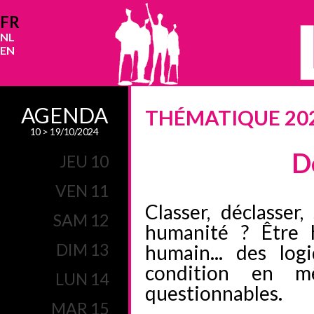
FR
NL
EN
AGENDA
THÉMATIQUE 20
10 > 19/10/2024
D
JEU 10
VEN 11
Classer, déclasser,
SAM 12
humanité ? Être 
DIM 13
humain... des log
condition en m
LUN 14
questionnables.
MAR 15