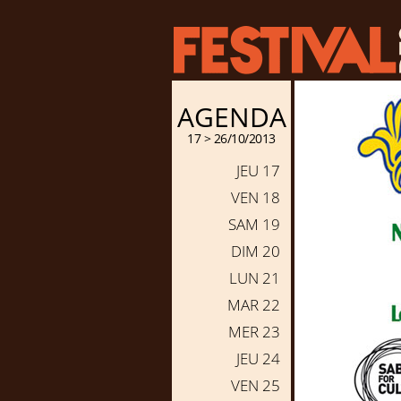
AGENDA
17 > 26/10/2013
JEU 17
VEN 18
SAM 19
DIM 20
LUN 21
MAR 22
MER 23
JEU 24
VEN 25