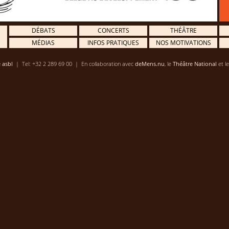
DÉBATS
CONCERTS
THÉÂTRE
MÉDIAS
INFOS PRATIQUES
NOS MOTIVATIONS
 asbl
| Tel: +32 2 289 69 00 | En collaboration avec
deMens.nu
, le
Théâtre National
et l