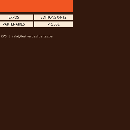
EXPOS
EDITIONS 04-12
PARTENAIRES
PRESSE
e
KVS
|
info@festivaldeslibertes.be