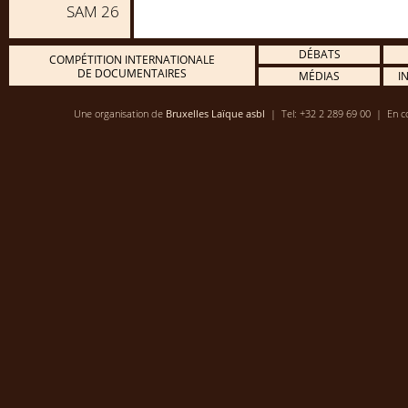
SAM 26
DÉBATS
COMPÉTITION INTERNATIONALE
DE DOCUMENTAIRES
MÉDIAS
I
Une organisation de
Bruxelles Laïque asbl
| Tel: +32 2 289 69 00 | En co