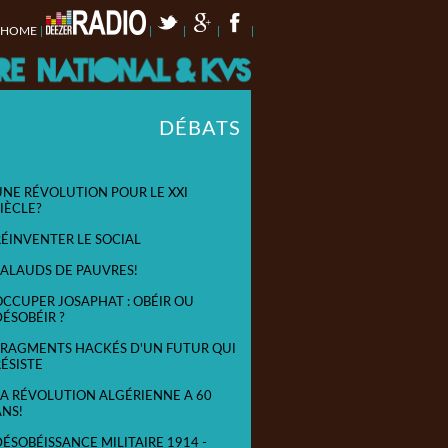
HOME
|
|
|
|
|
DÉBATS
UNE RÉVOLUTION POUR LE XXI
IÈCLE?
RÉINVENTER LE SOCIAL
SALAUDS DE PAUVRES!
OCCUPER JOSAPHAT : OBÉIR OU
DÉSOBÉIR ?
FRAGMENTS HACKÉS D'UN FUTUR QUI
RÉSISTE
LA RÉVOLUTION ALGÉRIENNE A 60
ANS!
DÉSOBÉISSANCE MILITAIRE 1914 -