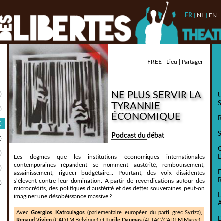
FR
|
NL
|
EN
|
FREE |
Lieu |
Partager |
NE PLUS SERVIR LA
0
S
TYRANNIE
0
ÉCONOMIQUE
0
Podcast du débat
0
0
Les dogmes que les institutions économiques internationales
contemporaines répandent se nomment austérité, remboursement,
0
assainissement, rigueur budgétaire… Pourtant, des voix dissidentes
s’élèvent contre leur domination. A partir de revendications autour des
0
microcrédits, des politiques d’austérité et des dettes souveraines, peut-on
imaginer une désobéissance massive ?
Avec
Goergios Katroulagos
(parlementaire européen du parti grec Syriza),
Renaud Vivien
(CADTM Belgique) et
Lucile Daumas
(ATTAC/CADTM Maroc).