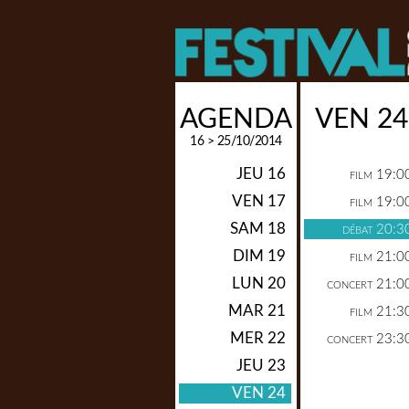
AGENDA
VEN 24
16 > 25/10/2014
JEU 16
19:0
FILM
VEN 17
19:0
FILM
SAM 18
20:3
DÉBAT
DIM 19
21:0
FILM
LUN 20
21:0
CONCERT
MAR 21
21:3
FILM
MER 22
23:3
CONCERT
JEU 23
VEN 24