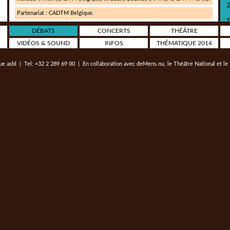
Partenariat : CADTM Belgique.
DÉBATS
CONCERTS
THÉÂTRE
VIDÉOS & SOUND
INFOS
THÉMATIQUE 2014
S
ue asbl
| Tel: +32 2 289 69 00 | En collaboration avec
deMens.nu
, le
Théâtre National
et le
U