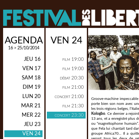
AGENDA
VEN 24
16 > 25/10/2014
JEU 16
19:00
FILM
VEN 17
19:00
FILM
SAM 18
20:30
DÉBAT
DIM 19
21:00
FILM
LUN 20
21:00
CONCERT
Groove-machine impeccable 
porte bien son nom avec une 
MAR 21
21:30
FILM
les trois régions belges, l’Ital
Kologbo
. Ce dernier a rejoin
MER 22
23:30
CONCERT
13 ans, et a enregistré plus d
JEU 23
ou “magnétophone humain”. So
que Fela lui chantait tard da
VEN 24
groupe Africa70… Il a quitt
seront tous les deux de ret