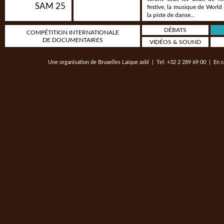
SAM 25
festive, la musique de World
la piste de danse...
DÉBATS
Felabration Brussels 2014 wi
COMPÉTITION INTERNATIONALE
Groovalicious @Tentation
DE DOCUMENTAIRES
VIDÉOS & SOUND
Act 1
: Concert -
Tony Allen + 
Une organisation de
Bruxelles Laïque asbl
| Tel: +32 2 289 69 00 | En c
ACT 3
:
After-party Groovalic
Brussels / Entrance: 5€ - 8€ >
/ wristband