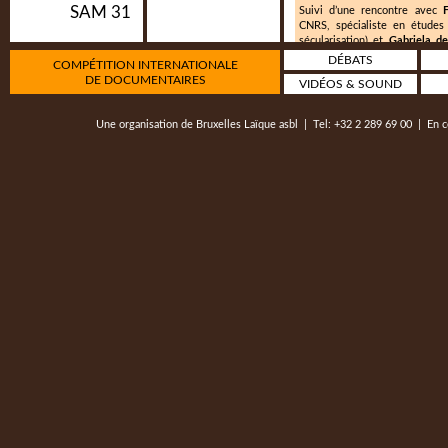
SAM 31
Suivi d’une rencontre avec
CNRS, spécialiste en études 
sécularisation) et
Gabriela d
recherche sur l’accès à l’avort
DÉBATS
COMPÉTITION INTERNATIONALE
DE DOCUMENTAIRES
Partenariat : Sophia.
VIDÉOS & SOUND
Une organisation de
Bruxelles Laïque asbl
| Tel: +32 2 289 69 00 | En c