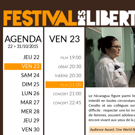
AGENDA
VEN 23
22 > 31/10/2015
JEU 22
19:00
FILM
VEN 23
20:30
DÉBAT
SAM 24
20:30
THÉÂTRE
DIM 25
21:00
FILM
LUN 26
21:00
CONCERT
Le Nicaragua figure parmi l
interdit en toutes circonstanc
MAR 27
22:45
CONCERT
Ceratto et ses collègues s
difficile : respecter une loi i
MER 28
de femmes, souvent adolesce
JEU 29
encore vivant aux yeux de la j
VEN 30
Audience Award, One World fil