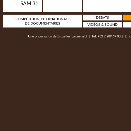
SAM 31
DÉBATS
COMPÉTITION INTERNATIONALE
DE DOCUMENTAIRES
VIDÉOS & SOUND
Une organisation de
Bruxelles Laïque asbl
| Tel: +32 2 289 69 00 | En c