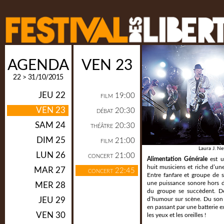
AGENDA
VEN 23
22 > 31/10/2015
JEU 22
19:00
FILM
VEN 23
20:30
DÉBAT
SAM 24
20:30
THÉÂTRE
DIM 25
21:00
FILM
Laura J. Ne
LUN 26
21:00
CONCERT
Alimentation Générale
est u
huit musiciens et riche d’une
MAR 27
22:45
CONCERT
Entre fanfare et groupe de s
une puissance sonore hors 
MER 28
du groupe se succèdent. De
JEU 29
d’humour sur scène. Du son de
en passant par une batterie e
VEN 30
les yeux et les oreilles !