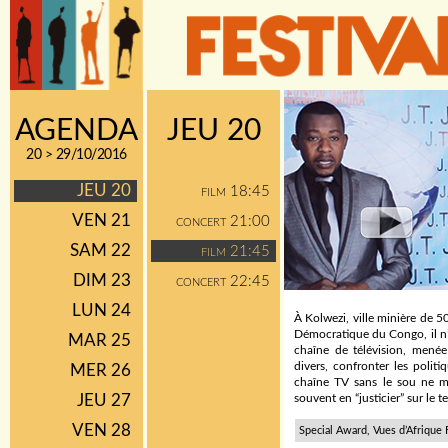
AGENDA
JEU 20
20 > 29/10/2016
JEU 20
18:45
FILM
VEN 21
21:00
CONCERT
SAM 22
21:45
FILM
DIM 23
22:45
CONCERT
LUN 24
À Kolwezi, ville minière de 
Démocratique du Congo, il n’e
MAR 25
chaîne de télévision, menée
divers, confronter les politi
MER 26
chaîne TV sans le sou ne m
JEU 27
souvent en “justicier” sur le 
VEN 28
Special Award, Vues d’Afrique 