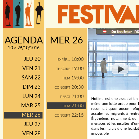
AGENDA
MER 26
20 > 29/10/2016
JEU 20
18:00
EXPÉR...
VEN 21
19:00
THÉÂTRE
SAM 22
19:00
FILM
DIM 23
20:30
CONCERT
LUN 24
21:00
DÉBAT
Hotline est une association
mène une lutte ardue pour 
MAR 25
21:00
FILM
reconnait quasi aucun réfu
acculer les migrants à rentr
MER 26
22:15
CONCERT
Érythréens, notamment, qui r
JEU 27
menaces et les insultes d’un
dans les marais d’une législa
VEN 28
impossible.