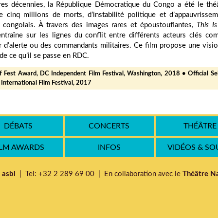
res décennies, la République Démocratique du Congo a été le thé
e cinq millions de morts, d’instabilité politique et d’appauvrisse
 congolais. À travers des images rares et époustouflantes,
This I
ntraîne sur les lignes du conflit entre différents acteurs clés c
r d’alerte ou des commandants militaires. Ce film propose une visi
 de ce qu’il se passe en RDC.
f Fest Award, DC Independent Film Festival, Washington, 2018 •
Official Se
 International Film Festival, 2017
DÉBATS
CONCERTS
THÉÂTRE
ILM AWARDS
INFOS
VIDÉOS & S
 asbl
| Tel: +32 2 289 69 00 | En collaboration avec le
Théâtre Na