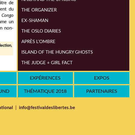
âtre de
ment du
THE ORGANIZER
s Congo
EX-SHAMAN
omme un
on non-
THE OSLO DIARIES
APRÈS L’OMBRE
lection,
ISLAND OF THE HUNGRY GHOSTS
THE JUDGE + GIRL FACT
THE VENERABLE W.
EXPÉRIENCES
EXPOS
STRANGER IN PARADISE
OUND
THÉMATIQUE 2018
PARTENAIRES
THIS IS CONGO
RECRUITING FOR JIHAD
tional
|
info@festivaldeslibertes.be
SILAS
THE DEMINER