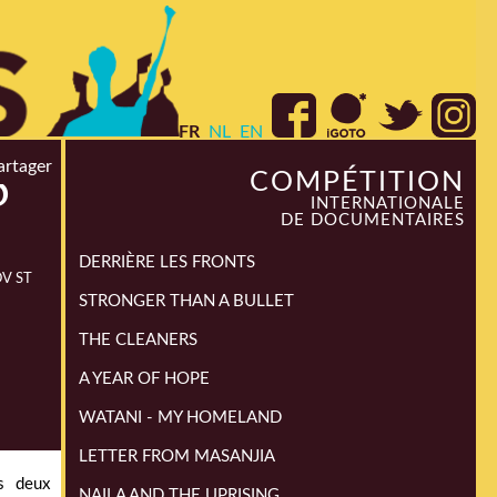
FR
NL
EN
artager
COMPÉTITION
O
INTERNATIONALE
DE DOCUMENTAIRES
DERRIÈRE LES FRONTS
OV ST
STRONGER THAN A BULLET
THE CLEANERS
A YEAR OF HOPE
WATANI - MY HOMELAND
LETTER FROM MASANJIA
s deux
NAILA AND THE UPRISING