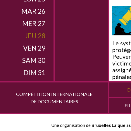
MAR 26
MER 27
JEU 28
Le syst
VEN 29
protèg
Peuven
SAM 30
victim
assign
DIM 31
pénale
violenc
féminis
D
COMPÉTITION INTERNATIONALE
DE DOCUMENTAIRES
Avec
FI
Intern
Benkhe
Lemon
Une organisation de
Bruxelles Laïque as
crimin