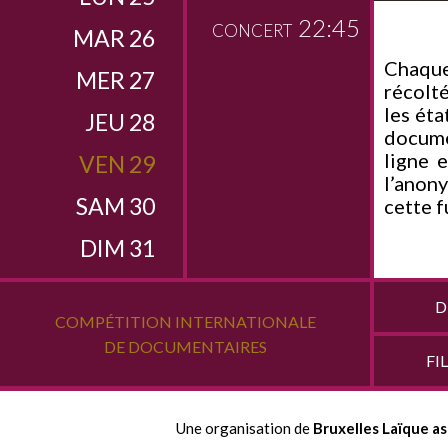
22:45
CONCERT
MAR 26
Chaque
MER 27
récolté
les éta
JEU 28
documen
ligne 
VEN 29
l’anony
SAM 30
cette f
DIM 31
D
COMPÉTITION INTERNATIONALE
DE DOCUMENTAIRES
FI
Une organisation de
Bruxelles Laïque as