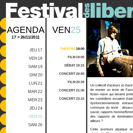
AGENDA
VEN
25
17 > 26/11/2011
THÉÂTRE
19:00
JEU
17
FILM
19:00
VEN
18
DÉBAT
19:15
SAM
19
CONCERT
20:00
DIM
20
FILM
20:30
LUN
21
Un collectif d’acteurs et d’ac
de monter un texte de Fass
CONCERT
21:30
MAR
22
fiction naïve qui devient prét
CONCERT
23:15
les comédiens essaient d’adop
MER
23
dysfonctionnements entrave
JEU
24
commune du texte : désaccor
savoir, rapports homme/femme.
VEN
25
des rapports de domination
ailleurs ?
SAM
26
Cette aventure atypique et