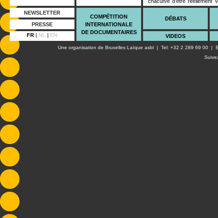
chacun/e d’être réellement 
difficultés de l’engagement t
NEWSLETTER
changement, le manque de réfé
COMPÉTITION
DÉBATS
compter sur l’autre, sur le
PRESSE
INTERNATIONALE
revisite le patrimoine révol
DE DOCUMENTAIRES
FR
|
NL
|
EN
VIDEOS
dresse une sorte d’état des l
temps.
Une organisation de
Bruxelles Laïque asbl
| Tel: +32 2 289 69 00 | E
Suive
Avec : Adélaïde Bon, Isabel
Adrien Cauchetier, Stanislas 
Dramaturgie : Sarah Cillair
Scénographie : Julia Kravts
Manuel Desfeux / Vidéo : J
Costumes : Alice Duval & Mar