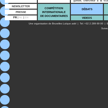
(juriste, chercheur à la VU
nouvelles technologies),
Paul
NEWSLETTER
Vrije Universiteit Brussel) e
COMPÉTITION
DÉBATS
spatiale, coauteur de
Sous sur
PRESSE
INTERNATIONALE
DE DOCUMENTAIRES
FR
|
NL
|
EN
VIDEOS
Partenariat : Center for E
projet de recherche europ
Une organisation de
Bruxelles Laïque asbl
| Tel: +32 2 289 69 00 | E
Suive