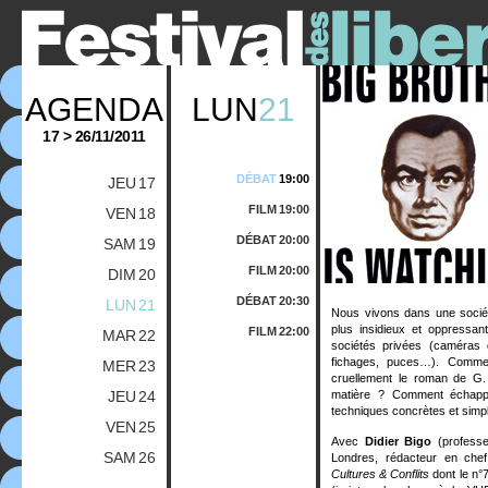
AGENDA
LUN
21
17 > 26/11/2011
DÉBAT
19:00
JEU
17
FILM
19:00
VEN
18
DÉBAT
20:00
SAM
19
FILM
20:00
DIM
20
DÉBAT
20:30
LUN
21
Nous vivons dans une société
plus insidieux et oppressan
FILM
22:00
MAR
22
sociétés privées (caméras d
fichages, puces…). Commen
MER
23
cruellement le roman de G.
JEU
24
matière ? Comment échapper
techniques concrètes et simpl
VEN
25
Avec
Didier Bigo
(professe
SAM
26
Londres, rédacteur en ch
Cultures & Conflits
dont le n°7