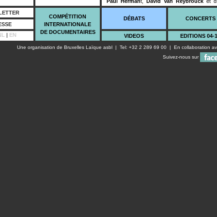
Paul Herman
t,
David Van Reybrouck
et d
témoins indignés de Bruxelles, de Liège, de Grè
LETTER
durant l’année 2011 à mettre les démocraties o
COMPÉTITION
DÉBATS
CONCERTS
ESSE
INTERNATIONALE
DE DOCUMENTAIRES
NL
|
EN
VIDEOS
EDITIONS 04-
Une organisation de
Bruxelles Laïque asbl
| Tel: +32 2 289 69 00 | En collaboration a
Suivez-nous sur