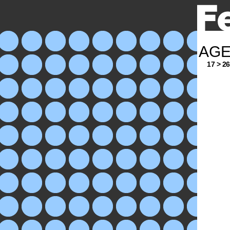
AG
17 > 26