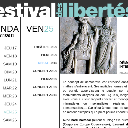
ENDA
VEN
25
/11/2011
THÉÂTRE
19:00
JEU
17
FILM
19:00
VEN
18
DÉMO
DÉBAT
19:15
SAM
19
INTE
CONCERT
20:00
DIM
20
FRAN
FILM
20:30
LUN
21
Le concept de démocratie est enraciné dans u
mythes s’entrelacent. Ses multiples formes et
CONCERT
21:30
MAR
22
ou parfois asservissent le peuple, son pi
CONCERT
23:15
mouvements citoyens de 2011 (g1000, indigné
MER
23
avec vous sur leur rapport concret et théoriq
JEU
24
minimalistes ou maximalistes, réaliste
consensuelles,… Car c’est à nous tous de se 
VEN
25
ce moteur d’utopies qui a pu et pourra encore 
SAM
26
Avec
Badi Baltaza
r (auteur du blog : « le bu
(Corporate Europe Observatory),
Laurent d