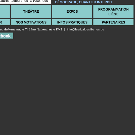
’autres acteurs du G1000, des
DÉMOCRATIE, CHANTIER INTERDIT
ce et d’ailleurs qui ont contribué
SCÈNE UTOPIE
PROGRAMMATION
ccidentales en chantier.
THÉÂTRE
EXPOS
LIÈGE
10
NOS MOTIVATIONS
INFOS PRATIQUES
PARTENAIRES
vec
deMens.nu
, le
Théâtre National
et le
KVS
|
info@festivaldeslibertes.be