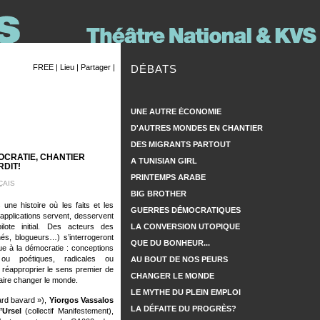
FREE |
Lieu |
Partager |
DÉBATS
UNE AUTRE ÉCONOMIE
D'AUTRES MONDES EN CHANTIER
DES MIGRANTS PARTOUT
CRATIE, CHANTIER
A TUNISIAN GIRL
RDIT!
PRINTEMPS ARABE
ÇAIS
BIG BROTHER
ne histoire où les faits et les
GUERRES DÉMOCRATIQUES
 applications servent, desservent
lote initial. Des acteurs des
LA CONVERSION UTOPIQUE
s, blogueurs…) s’interrogeront
QUE DU BONHEUR...
ue à la démocratie : conceptions
s ou poétiques, radicales ou
AU BOUT DE NOS PEURS
réapproprier le sens premier de
CHANGER LE MONDE
faire changer le monde.
LE MYTHE DU PLEIN EMPLOI
vard bavard »),
Yiorgos Vassalos
LA DÉFAITE DU PROGRÈS?
’Ursel
(collectif Manifestement),