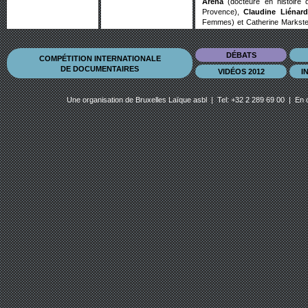
Arena
(docteure en histoire 
Provence),
Claudine Liénard
Femmes) et Catherine Markste
et Santé)
DÉBATS
COMPÉTITION INTERNATIONALE
DE DOCUMENTAIRES
VIDÉOS 2012
I
Une organisation de
Bruxelles Laïque asbl
| Tel: +32 2 289 69 00 | En 