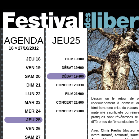
AGENDA
JEU25
18 > 27/10/2012
JEU 18
FILM
19H00
VEN 19
DÉBAT
19H00
SAM 20
DÉBAT
19H00
DIM 21
CONCERT
20H30
LUN 22
FILM
21H00
L’essor ou le retour de pr
MAR 23
CONCERT
21H00
l’accouchement à domicile ou 
féminisme une crise de valeurs 
MER 24
CONCERT
23H00
maternité sacrificielle ou réin
pratiques sont révélatrices d
JEU 25
différentes de l’émancipation fé
VEN 26
Avec
Chris Paulis
(docteur en
interculturalité, sexualité, san
SAM 27