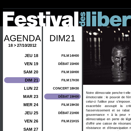
AGENDA
DIM21
18 > 27/10/2012
JEU 18
FILM
14H00
VEN 19
DÉBAT
15H00
SAM 20
FILM
16H00
DIM 21
FILM
17H30
LUN 22
CONCERT
18H30
Notre démocratie penche-t-ell
MAR 23
DÉBAT
19H00
émotocratie : le pouvoir de l’ém
celui-ci l’utilise pour s’impos
MER 24
FILM
19H30
exacerbée assoupit la crit
l’asservissement et se rabat
JEU 25
DÉBAT
21H00
gouvernance « à la peur » 
démocratique en perte de légit
VEN 26
FILM
21H15
d’offrir une caisse de résonan
résistance et d’émancipation 
SAM 27