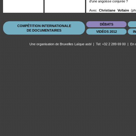
d’une angoisse conjurée ?
Avec
Christiane Vollaire
(phi
Chimères, Lignes, Transeuro
professeur de droit judiciaire
professeur à la section journali
DÉBATS
COMPÉTITION INTERNATIONALE
DE DOCUMENTAIRES
VIDÉOS 2012
I
Modération :
Benoît Feyt
(Cellu
Une organisation de
Bruxelles Laïque asbl
| Tel: +32 2 289 69 00 | En 