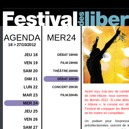
AGENDA
MER24
18 > 27/10/2012
JEU 18
DÉBAT
19H00
VEN 19
FILM
19H00
SAM 20
THÉÂTRE
20H00
DIM 21
DÉBAT
20H30
LUN 22
CONCERT
20H30
Ayant reçu trop peu de candid
MAR 23
FILM
20H45
de cette tribune, nous sommes 
les libertés 2012. Si cette dé
MER 24
« tribune », le constat est dés
Festival de conjuguer les liber
JEU 25
de les mettre en compétition…
VEN 26
Un podium pour l’expressi
présélectionnées useront de l
SAM 27