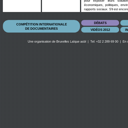
pour exposer leurs solutio
économiques, politiques, enviro
rapports sociaux. S’il est encor
Toutes les formes d’expression 
poésie, de l’humour au billet d’
DÉBATS
COMPÉTITION INTERNATIONALE
Partenariat: Ligue des Droits d
DE DOCUMENTAIRES
VIDÉOS 2012
I
Une organisation de
Bruxelles Laïque asbl
| Tel: +32 2 289 69 00 | En 