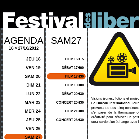
AGENDA
SAM27
18 > 27/10/2012
JEU 18
FILM
15H15
VEN 19
DÉBAT
17H00
SAM 20
FILM
17H30
DIM 21
FILM
19H00
LUN 22
DÉBAT
20H30
Visions jeunes, fictions et proj
MAR 23
CONCERT
20H30
Le Bureau International Jeun
provenance des cinq continents
MER 24
FILM
21H00
s’emparer de la thématique de
créativité pour réaliser un pet
JEU 25
CONCERT
23H30
sera suivie d’un échange avec le
VEN 26
SAM 27