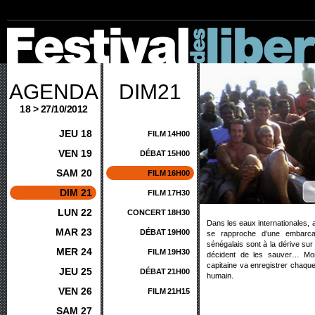
AGENDA
DIM21
18 > 27/10/2012
JEU 18
FILM
14H00
VEN 19
DÉBAT
15H00
SAM 20
FILM
16H00
DIM 21
FILM
17H30
LUN 22
CONCERT
18H30
Dans les eaux internationales, 
MAR 23
DÉBAT
19H00
se rapproche d’une embarcat
sénégalais sont à la dérive sur
MER 24
FILM
19H30
décident de les sauver… Mon
capitaine va enregistrer chaqu
JEU 25
DÉBAT
21H00
humain.
VEN 26
FILM
21H15
SAM 27