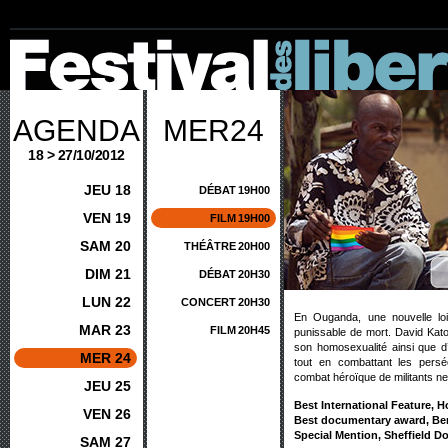
AGENDA
MER24
18 > 27/10/2012
JEU 18
DÉBAT
19H00
VEN 19
FILM
19H00
SAM 20
THÉÂTRE
20H00
DIM 21
DÉBAT
20H30
LUN 22
CONCERT
20H30
En Ouganda, une nouvelle loi
MAR 23
FILM
20H45
punissable de mort. David Kat
son homosexualité ainsi que d’a
MER 24
tout en combattant les persé
combat héroïque de militants ne 
JEU 25
Best International Feature, H
VEN 26
Best documentary award, Berl
Special Mention, Sheffield D
SAM 27