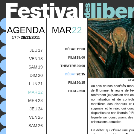
AGENDA
MAR
22
17 > 26/11/2011
DÉBAT
19:00
JEU
17
FILM
19:00
VEN
18
THÉÂTRE
20:00
SAM
19
DÉBAT
20:15
DIM
20
Edv
FILM
20:15
LUN
21
Au sein de nos sociétés mode
de l’Homme, le règne de l’év
FILM
22:00
MAR
22
renforcent (expansion des en
normalisation et de contrôl
MER
23
mortifères des discours et d
JEU
24
stigmate et le rejet qui co
disparition de nos libertés ? 
VEN
25
laquelle se construisent des 
orientations actuelles.
SAM
26
Un débat qui clôture une jo