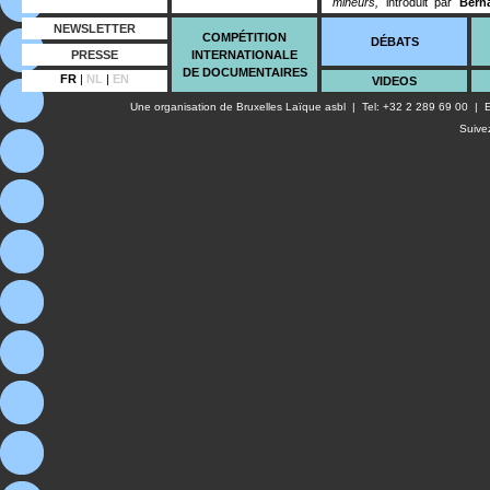
mineurs,
introduit par
Bern
l’enfant).
NEWSLETTER
COMPÉTITION
DÉBATS
Avec
Michaël Foessel
(Phi
PRESSE
INTERNATIONALE
sécuritaire
,
2010),
Michel G
DE DOCUMENTAIRES
FR
|
NL
|
EN
VIDEOS
(auteur de
La guillotine car
depuis sa cellule, chroni
Une organisation de
Bruxelles Laïque asbl
| Tel: +32 2 289 69 00 | E
Observateur
)
et
Dan Kamins
Suive
David Lallemand
(Chargé de
général aux droits de l'enfa
praticiens et personnes resso
A l’occasion de cette so
«
délinquant du monde et indis
intransigeant, entier, révolutio
Partenariat : le
Délégué gé
de l’enfant.