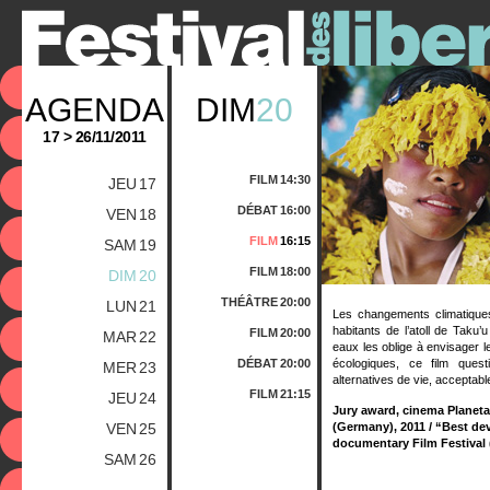
AGENDA
DIM
20
17 > 26/11/2011
FILM
14:30
JEU
17
DÉBAT
16:00
VEN
18
FILM
16:15
SAM
19
FILM
18:00
DIM
20
THÉÂTRE
20:00
LUN
21
Les changements climatique
habitants de l’atoll de Taku
FILM
20:00
MAR
22
eaux les oblige à envisager l
DÉBAT
20:00
écologiques, ce film quest
MER
23
alternatives de vie, acceptabl
FILM
21:15
JEU
24
Jury award, cinema Planeta
VEN
25
(Germany), 2011 / “Best de
documentary Film Festival 
SAM
26