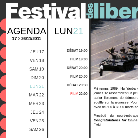
AGENDA
LUN
21
17 > 26/11/2011
DÉBAT
19:00
JEU
17
FILM
19:00
VEN
18
DÉBAT
20:00
SAM
19
FILM
20:00
DIM
20
DÉBAT
20:30
LUN
21
Printemps 1989, Hu Yaobang
jeunes se rassemblent un peu
FILM
22:00
MAR
22
parler librement de démocra
souffle sur la jeunesse. Pour
MER
23
avec de 300 à 3 000 morts sel
JEU
24
Précédé du court-métr
VEN
25
Congratulations for Chin
Fr/Nl
SAM
26