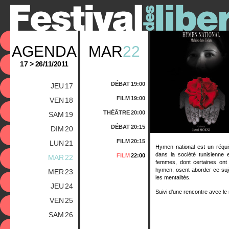
AGENDA
MAR
22
17 > 26/11/2011
DÉBAT
19:00
JEU
17
FILM
19:00
VEN
18
THÉÂTRE
20:00
SAM
19
DÉBAT
20:15
DIM
20
FILM
20:15
LUN
21
Hymen national est un réquisi
dans la société tunisienne 
FILM
22:00
MAR
22
femmes, dont certaines ont 
hymen, osent aborder ce suje
MER
23
les mentalités.
JEU
24
Suivi d’une rencontre avec le 
VEN
25
SAM
26