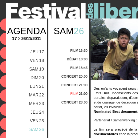
AGENDA
SAM
26
17 > 26/11/2011
FILM
16:30
JEU
17
DÉBAT
18:00
VEN
18
FILM
18:45
SAM
19
CONCERT
20:00
DIM
20
CONCERT
21:00
LUN
21
Des enfants voyagent seuls à
Etats-Unis. Inconscients des
FILM
21:00
MAR
22
certains disparaissent, d’autr
CONCERT
23:00
et de courage, de déception e
MER
23
parler, les invisibles.
JEU
24
Nominated Best documentar
VEN
25
Partenariat / Samenwerking : 
SAM
26
Le film sera précédé de l
documentaires
et de la pro